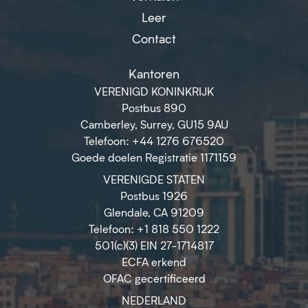
Leer
Contact
Kantoren
VERENIGD KONINKRIJK
Postbus 890
Camberley, Surrey, GU15 9AU
Telefoon: +44 1276 676520
Goede doelen Registratie 1171159
VERENIGDE STATEN
Postbus 1926
Glendale, CA 91209
Telefoon: +1 818 550 1222
501(c)(3) EIN 27-1714817
ECFA erkend
OFAC gecertificeerd
NEDERLAND