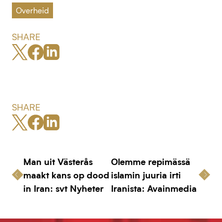
Overheid
SHARE
SHARE
Man uit Västerås
Olemme repimässä
maakt kans op dood
islamin juuria irti
in Iran: svt Nyheter
Iranista: Avainmedia