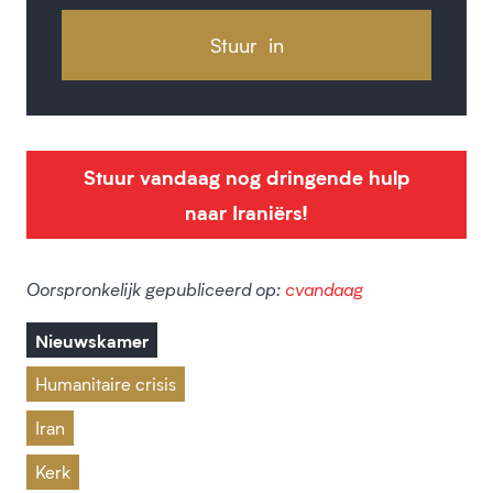
Stuur vandaag nog dringende hulp
naar Iraniërs!
Oorspronkelijk gepubliceerd op:
cvandaag
Nieuwskamer
Humanitaire crisis
Iran
Kerk