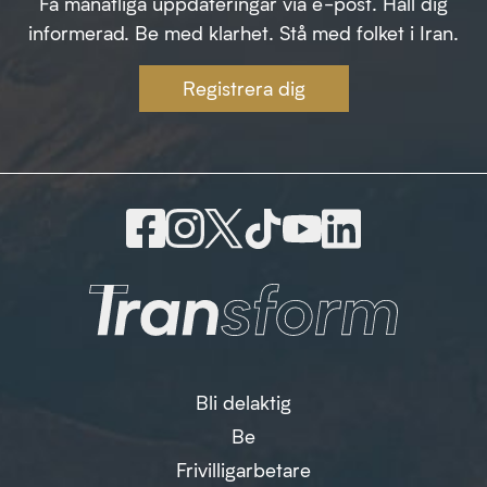
Få månatliga uppdateringar via e-post. Håll dig
informerad. Be med klarhet. Stå med folket i Iran.
Registrera dig
Bli delaktig
Be
Frivilligarbetare