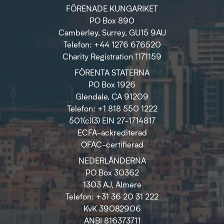
FÖRENADE KUNGARIKET
PO Box 890
Camberley, Surrey, GU15 9AU
Telefon: +44 1276 676520
Charity Registration 1171159
FÖRENTA STATERNA
PO Box 1926
Glendale, CA 91209
Telefon: +1 818 550 1222
501(c)(3) EIN 27-1714817
ECFA-ackrediterad
OFAC-certifierad
NEDERLÄNDERNA
PO Box 30362
1303 AJ, Almere
Telefon: +31 36 20 31 222
KvK 39082906
ANBI 816373711