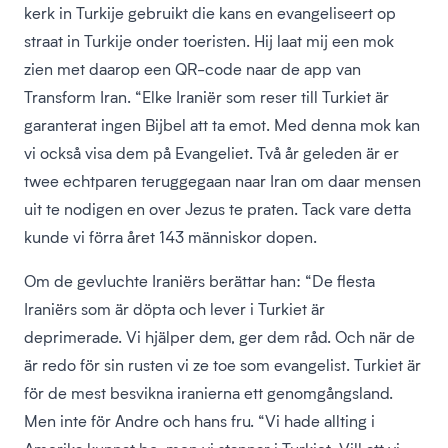
kerk in Turkije gebruikt die kans en evangeliseert op
straat in Turkije onder toeristen. Hij laat mij een mok
zien met daarop een QR-code naar de app van
Transform Iran. “Elke Iraniër som reser till Turkiet är
garanterat ingen Bijbel att ta emot. Med denna mok kan
vi också visa dem på Evangeliet. Två år geleden är er
twee echtparen teruggegaan naar Iran om daar mensen
uit te nodigen en over Jezus te praten. Tack vare detta
kunde vi förra året 143 människor dopen.
Om de gevluchte Iraniërs berättar han: “De flesta
Iraniërs som är döpta och lever i Turkiet är
deprimerade. Vi hjälper dem, ger dem råd. Och när de
är redo för sin rusten vi ze toe som evangelist. Turkiet är
för de mest besvikna iranierna ett genomgångsland.
Men inte för Andre och hans fru. “Vi hade allting i