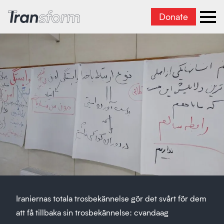
Donate
Transform Iran
Ope
Iraniernas totala trosbekännelse gör det svårt för dem
att få tillbaka sin trosbekännelse: cvandaag