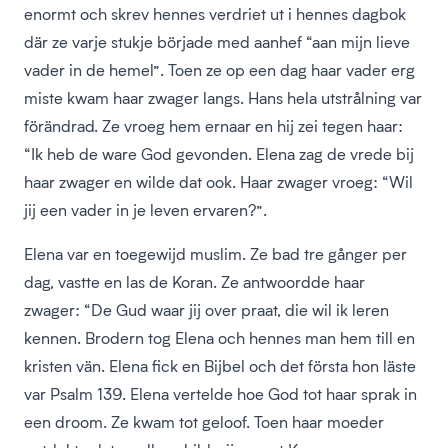
enormt och skrev hennes verdriet ut i hennes dagbok
där ze varje stukje började med aanhef “aan mijn lieve
vader in de hemel”. Toen ze op een dag haar vader erg
miste kwam haar zwager langs. Hans hela utstrålning var
förändrad. Ze vroeg hem ernaar en hij zei tegen haar:
“Ik heb de ware God gevonden. Elena zag de vrede bij
haar zwager en wilde dat ook. Haar zwager vroeg: “Wil
jij een vader in je leven ervaren?”.
Elena var en toegewijd muslim. Ze bad tre gånger per
dag, vastte en las de Koran. Ze antwoordde haar
zwager: “De Gud waar jij over praat, die wil ik leren
kennen. Brodern tog Elena och hennes man hem till en
kristen vän. Elena fick en Bijbel och det första hon läste
var Psalm 139. Elena vertelde hoe God tot haar sprak in
een droom. Ze kwam tot geloof. Toen haar moeder