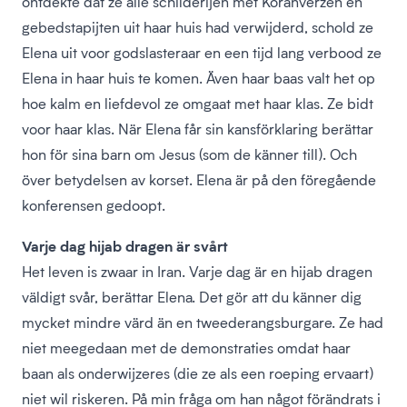
ontdekte dat ze alle schilderijen met Koranverzen en
gebedstapijten uit haar huis had verwijderd, schold ze
Elena uit voor godslasteraar en een tijd lang verbood ze
Elena in haar huis te komen. Även haar baas valt het op
hoe kalm en liefdevol ze omgaat met haar klas. Ze bidt
voor haar klas. När Elena får sin kansförklaring berättar
hon för sina barn om Jesus (som de känner till). Och
över betydelsen av korset. Elena är på den föregående
konferensen gedoopt.
Varje dag hijab dragen är svårt
Het leven is zwaar in Iran. Varje dag är en hijab dragen
väldigt svår, berättar Elena. Det gör att du känner dig
mycket mindre värd än en tweederangsburgare. Ze had
niet meegedaan met de demonstraties omdat haar
baan als onderwijzeres (die ze als een roeping ervaart)
niet wil riskeren. På min fråga om han något förändrats i