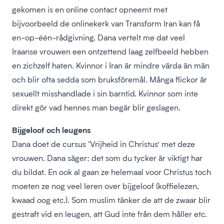
gekomen is en online contact opneemt met
bijvoorbeeld de onlinekerk van Transform Iran kan få
en-op-één-rådgivning. Dana vertelt me dat veel
Iraanse vrouwen een ontzettend laag zelfbeeld hebben
en zichzelf haten. Kvinnor i Iran är mindre värda än män
och blir ofta sedda som bruksföremål. Många flickor är
sexuellt misshandlade i sin barntid. Kvinnor som inte
direkt gör vad hennes man begär blir geslagen.
Bijgeloof och leugens
Dana doet de cursus ‘Vrijheid in Christus’ met deze
vrouwen. Dana säger: det som du tycker är viktigt har
du bildat. En ook al gaan ze helemaal voor Christus toch
moeten ze nog veel leren over bijgeloof (koffielezen,
kwaad oog etc.). Som muslim tänker de att de zwaar blir
gestraft vid en leugen, att Gud inte från dem håller etc.