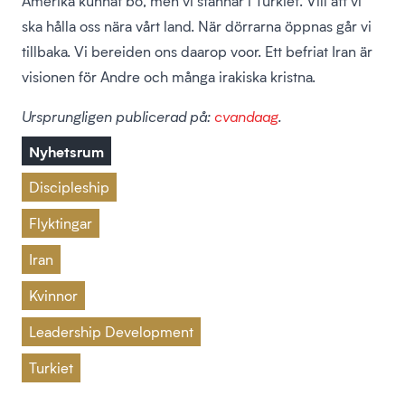
Amerika kunnat bo, men vi stannar i Turkiet. Vill att vi
ska hålla oss nära vårt land. När dörrarna öppnas går vi
tillbaka. Vi bereiden ons daarop voor. Ett befriat Iran är
visionen för Andre och många irakiska kristna.
Ursprungligen publicerad på:
cvandaag
.
Nyhetsrum
Discipleship
Flyktingar
Iran
Kvinnor
Leadership Development
Turkiet