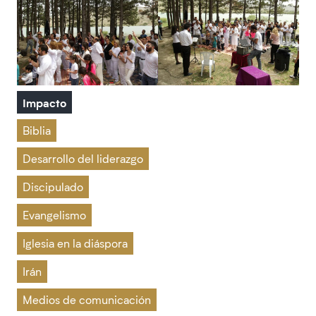
Impacto
Biblia
Desarrollo del liderazgo
Discipulado
Evangelismo
Iglesia en la diáspora
Irán
Medios de comunicación