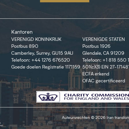
Kantoren
VERENIGD KONINKRIJK
VERENIGDE STATEN
Postbus 890
Postbus 1926
Camberley, Surrey, GU15 9AU
Glendale, CA 91209
Telefoon: +44 1276 676520
Telefoon: +1 818 550 
Goede doelen Registratie 1171159
501(c)(3) EIN 27-17148
ECFA erkend
OFAC gecertificeerd
Auteursrechten © 2026 Iran transfo