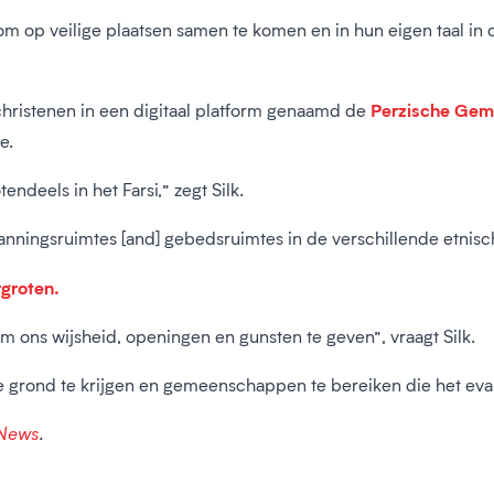
p veilige plaatsen samen te komen en in hun eigen taal in co
Perzische Gem
 christenen in een digitaal platform genaamd de
e.
ndeels in het Farsi,” zegt Silk.
ningsruimtes [and] gebedsruimtes in de verschillende etnische
rgroten.
 ons wijsheid, openingen en gunsten te geven”, vraagt Silk.
e grond te krijgen en gemeenschappen te bereiken die het ev
 News
.