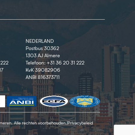
NEDERLAND
Postbus 30362
1303 AJ Almere
1222
Telefoon: +31 36 20 31 222
17
KvK 39082906
ANBI 816373711
rmeren. Alle rechten voorbehouden.
|
Privacybeleid