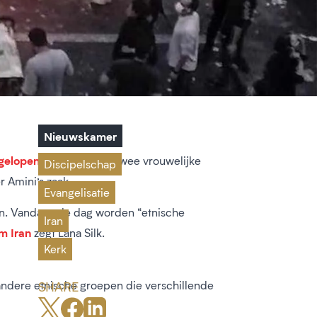
Nieuwskamer
gelopen herfst
in Iran. Twee vrouwelijke
Discipelschap
 Amini’s zaak.
Evangelisatie
en. Vandaag de dag worden “etnische
Iran
m Iran
zegt Lana Silk.
Kerk
 andere etnische groepen die verschillende
SHARE