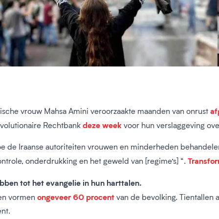
af
dische vrouw Mahsa Amini veroorzaakte maanden van onrust
deze week
volutionaire Rechtbank
voor hun verslaggeving over
hoe de Iraanse autoriteiten vrouwen en minderheden behandel
Transfor
ntrole, onderdrukking en het geweld van [regime’s] “.
ben tot het evangelie in hun harttalen.
ongeveer 60 procent
n en vormen
van de bevolking. Tientallen
nt.