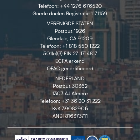
Telefoon: +44 1276 676520
Goede doelen Registratie 1171159
VERENIGDE STATEN
Postbus 1926
Glendale, CA 91209
Telefoon: +1 818 550 1222
501(c)(3) EIN 27-1714817
ECFA erkend
OFAC gecertificeerd
NEDERLAND
Postbus 30362
1303 AJ Almere
Telefoon: +31 36 20 31 222
KvK 39082906
ANBI 816373711