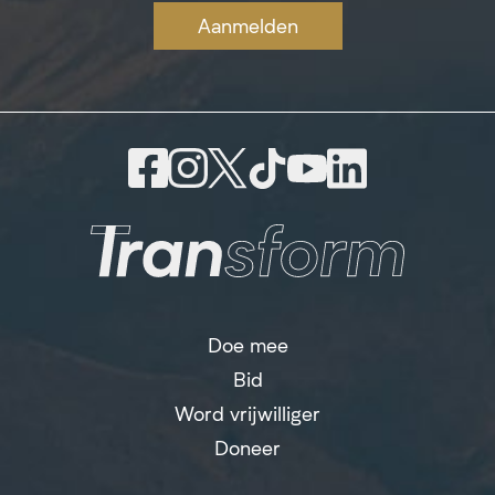
Aanmelden
Doe mee
Bid
Word vrijwilliger
Doneer