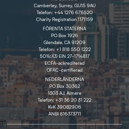
Camberley, Surrey, GU15 9AU
Telefon: +44 1276 676520
Charity Registration 1171159
FÖRENTA STATERNA
PO Box 1926
Glendale, CA 91209
Telefon: +1 818 550 1222
501(c)(3) EIN 27-1714817
ECFA-ackrediterad
OFAC-certifierad
NEDERLÄNDERNA
PO Box 30362
1303 AJ, Almere
Telefon: +31 36 20 31 222
KvK 39082906
ANBI 816373711