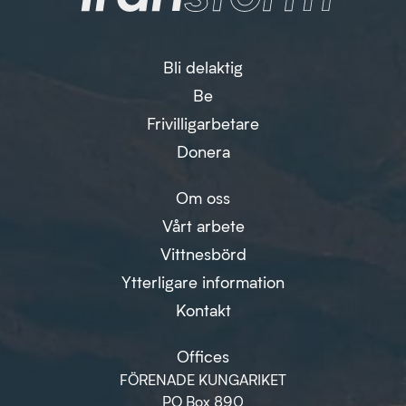
Bli delaktig
Be
Frivilligarbetare
Donera
Om oss
Vårt arbete
Vittnesbörd
Ytterligare information
Kontakt
Offices
FÖRENADE KUNGARIKET
PO Box 890