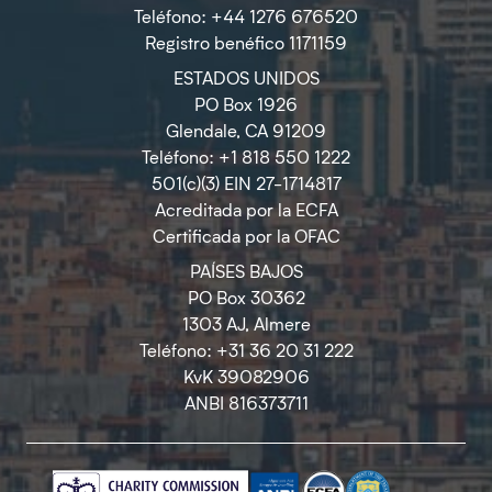
Teléfono: +44 1276 676520
Registro benéfico 1171159
ESTADOS UNIDOS
PO Box 1926
Glendale, CA 91209
Teléfono: +1 818 550 1222
501(c)(3) EIN 27-1714817
Acreditada por la ECFA
Certificada por la OFAC
PAÍSES BAJOS
PO Box 30362
1303 AJ, Almere
Teléfono: +31 36 20 31 222
KvK 39082906
ANBI 816373711