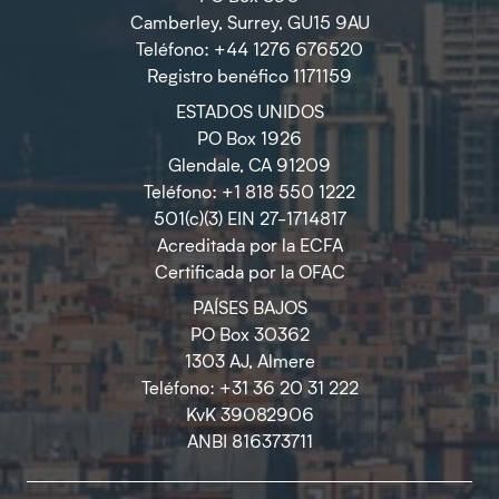
Camberley, Surrey, GU15 9AU
Teléfono: +44 1276 676520
Registro benéfico 1171159
ESTADOS UNIDOS
PO Box 1926
Glendale, CA 91209
Teléfono: +1 818 550 1222
501(c)(3) EIN 27-1714817
Acreditada por la ECFA
Certificada por la OFAC
PAÍSES BAJOS
PO Box 30362
1303 AJ, Almere
Teléfono: +31 36 20 31 222
KvK 39082906
ANBI 816373711