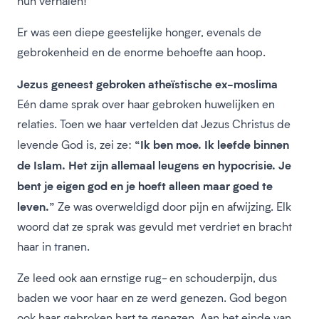
hun verhalen!
Er was een diepe geestelijke honger, evenals de
gebrokenheid en de enorme behoefte aan hoop.
Jezus geneest gebroken atheïstische ex-moslima
Eén dame sprak over haar gebroken huwelijken en
relaties. Toen we haar vertelden dat Jezus Christus de
“Ik ben moe. Ik leefde binnen
levende God is, zei ze:
de Islam. Het zijn allemaal leugens en hypocrisie. Je
bent je eigen god en je hoeft alleen maar goed te
leven.”
Ze was overweldigd door pijn en afwijzing. Elk
woord dat ze sprak was gevuld met verdriet en bracht
haar in tranen.
Ze leed ook aan ernstige rug- en schouderpijn, dus
baden we voor haar en ze werd genezen. God begon
ook haar gebroken hart te genezen. Aan het einde van