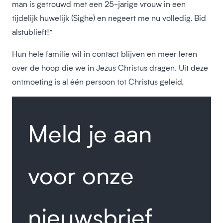
man is getrouwd met een 25-jarige vrouw in een
tijdelijk huwelijk (Sighe) en negeert me nu volledig. Bid
alstublieft!”
Hun hele familie wil in contact blijven en meer leren
over de hoop die we in Jezus Christus dragen. Uit deze
ontmoeting is al één persoon tot Christus geleid.
Meld je aan
voor onze
nieuwsbrief