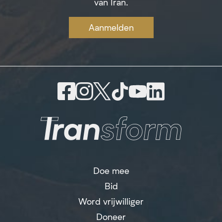
van Iran.
Aanmelden
Doe mee
Bid
Word vrijwilliger
Doneer