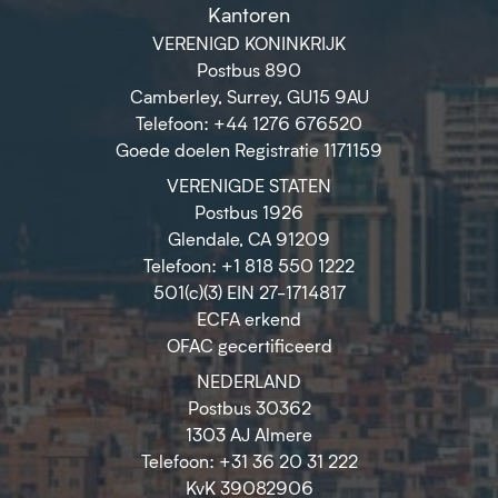
Kantoren
VERENIGD KONINKRIJK
Postbus 890
Camberley, Surrey, GU15 9AU
Telefoon: +44 1276 676520
Goede doelen Registratie 1171159
VERENIGDE STATEN
Postbus 1926
Glendale, CA 91209
Telefoon: +1 818 550 1222
501(c)(3) EIN 27-1714817
ECFA erkend
OFAC gecertificeerd
NEDERLAND
Postbus 30362
1303 AJ Almere
Telefoon: +31 36 20 31 222
KvK 39082906