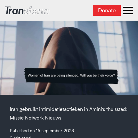
Donate
Iran transformeren
men
Iran gebruikt intimidatietactieken in Amini’s thuisstad:
Missie Netwerk Nieuws
Published on 15 september 2023
2 min read