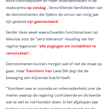
extra controleposten en meer ordehandhavers in de
op zondag
stadscentra
. Verschillende familieleden van
de demonstranten die tijdens de onrust van vorig jaar
zijn gearresteerd.
zijn gedood
Eerder deze week waarschuwden functionarissen op
televisie voor de “zero tolerance”-houding van het
“alle pogingen om instabiliteit te
regime tegenover
veroorzaken”.
Demonstranten kunnen morgen wel of niet de straat op
Transform Iran
gaan, maar
Lana Silk zegt dat de
beweging een blijvende kracht heeft.
“Voorheen was er onvrede en ontevredenheid over de
manier waarop de regering controleerde en dicteerde
wat ze wel en niet konden doen. In het afgelopen jaar
hebben we een toename gezien in de moed van de