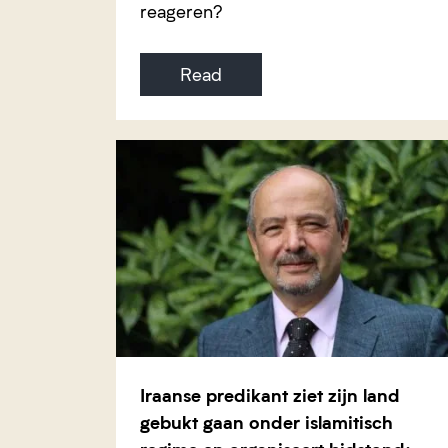
reageren?
Read
Iraanse predikant ziet zijn land
gebukt gaan onder islamitisch