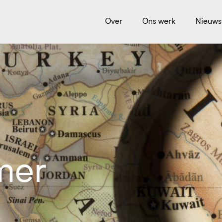
Over
Ons werk
Nieuws
mer