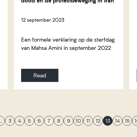
dood en de protestbeweging in Iran
12 september 2023
Een formele verklaring op de sterfdag
van Mahsa Amini in september 2022
Read
…
3
4
5
6
7
8
9
10
11
12
13
14
15
1