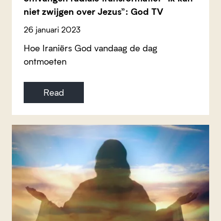
niet zwijgen over Jezus”: God TV
26 januari 2023
Hoe Iraniërs God vandaag de dag
ontmoeten
Read