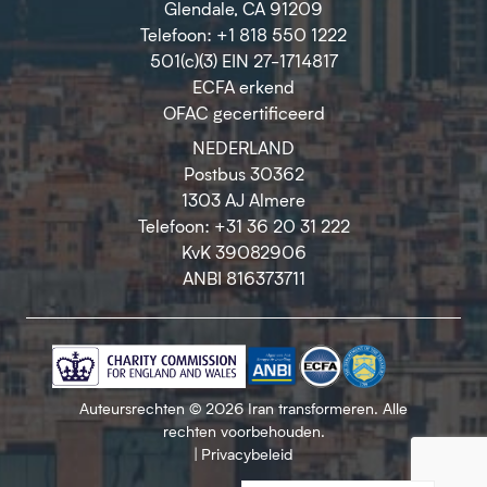
Glendale, CA 91209
Telefoon: +1 818 550 1222
501(c)(3) EIN 27-1714817
ECFA erkend
OFAC gecertificeerd
NEDERLAND
Postbus 30362
1303 AJ Almere
Telefoon: +31 36 20 31 222
KvK 39082906
ANBI 816373711
Auteursrechten © 2026 Iran transformeren. Alle
rechten voorbehouden.
|
Privacybeleid