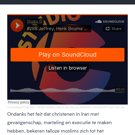
Cvandaag Podcast
–
#288 Jeffrey, Henk Bouma en Mariëtte Oosterhoff over een geestelijke herleving in Iran
Ondanks het feit dat christenen in Iran met
gevangenschap, marteling en executie te maken
hebben, bekeren talloze moslims zich tot het