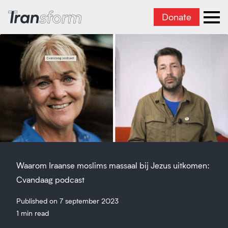
Donate
Iran transformeren
men
Waarom Iraanse moslims massaal bij Jezus uitkomen:
Cvandaag podcast
Published on 7 september 2023
1 min read