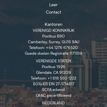
Leer
Contact
Kantoren
VERENIGD KONINKRIJK
Postbus 890
Camberley, Surrey, GU15 9AU
Telefoon: +44 1276 676520
Goede doelen Registratie 1171159
VERENIGDE STATEN
Postbus 1926
Glendale, CA 91209
Telefoon: +1 818 550 1222
501(c)(3) EIN 27-1714817
ECFA erkend
OFAC gecertificeerd
NEDERLAND