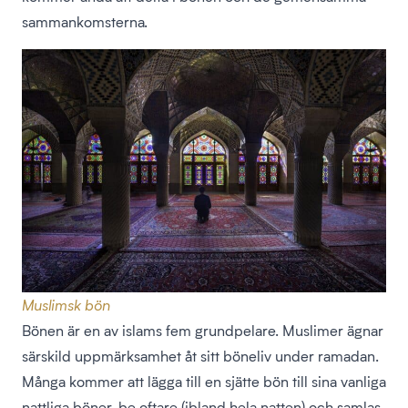
sammankomsterna.
Muslimsk bön
Bönen är en av islams fem grundpelare. Muslimer ägnar
särskild uppmärksamhet åt sitt böneliv under ramadan.
Många kommer att lägga till en sjätte bön till sina vanliga
nattliga böner, be oftare (ibland hela natten) och samlas