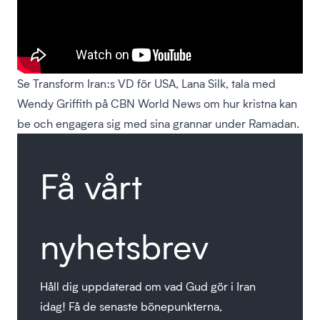
Se Transform Iran:s VD för USA, Lana Silk, tala med
Wendy Griffith på CBN World News om hur kristna kan
be och engagera sig med sina grannar under Ramadan.
Få vårt
nyhetsbrev
Håll dig uppdaterad om vad Gud gör i Iran
idag! Få de senaste bönepunkterna,