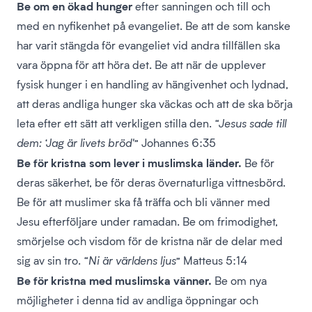
Be om en ökad hunger
efter sanningen och till och
med en nyfikenhet på evangeliet. Be att de som kanske
har varit stängda för evangeliet vid andra tillfällen ska
vara öppna för att höra det. Be att när de upplever
fysisk hunger i en handling av hängivenhet och lydnad,
att deras andliga hunger ska väckas och att de ska börja
leta efter ett sätt att verkligen stilla den.
“Jesus sade till
dem: ‘Jag är livets bröd'”
Johannes 6:35
Be för kristna som lever i muslimska länder.
Be för
deras säkerhet, be för deras övernaturliga vittnesbörd.
Be för att muslimer ska få träffa och bli vänner med
Jesu efterföljare under ramadan. Be om frimodighet,
smörjelse och visdom för de kristna när de delar med
sig av sin tro.
“Ni är världens ljus”
Matteus 5:14
Be för kristna med muslimska vänner.
Be om nya
möjligheter i denna tid av andliga öppningar och