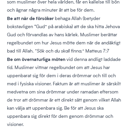
som muslimer över hela världen, får en kallelse till bön
och ägnar några minuter åt att be för dem.
Be att när de försöker
behaga Allah (betyder
bokstavligen “Gud” på arabiska) att de ska hitta Jehova
Gud och förvandlas av hans kärlek. Muslimer berättar
regelbundet om hur Jesus mötte dem när de andäktigt
bad till Allah.
“Sök och du skall finna.”
Matteus 7:7
Be om övernaturliga möten
vid denna andligt laddade
tid. Muslimer vittnar regelbundet om att Jesus har
uppenbarat sig för dem i deras drömmar och till och
med i fysiska visioner. Faktum är att muslimer är särskilt
medvetna om sina drömmar under ramadan eftersom
de tror att drömmar är ett direkt sätt genom vilket Allah
kan välja att uppenbara sig. Be för att Jesus ska
uppenbara sig direkt för dem genom drömmar och
visioner.