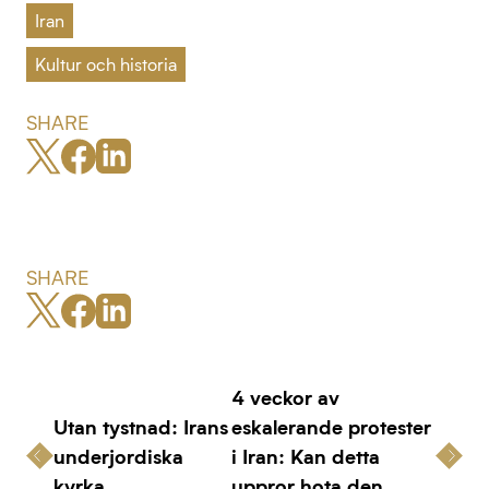
Iran
Kultur och historia
SHARE
SHARE
4 veckor av
Utan tystnad: Irans
eskalerande protester
underjordiska
i Iran: Kan detta
kyrka
uppror hota den