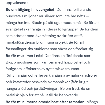
uppvaknande.
Be om tillgång till evangeliet.
Det finns fortfarande
hundratals miljoner muslimer som inte har nåtts –
många har inte Bibeln på sitt eget modersmål. Be för att
evangeliet ska tränga in i dessa folkgrupper. Be för dem
som arbetar med översättning av skrifter att få
mirakulösa genombrott i sina projekt. Be för att
församlingar ska etableras som växer och förökar sig.
Be för muslimer i nöd.
Det finns en förödande stor
grupp muslimer som kämpar med hopplöshet och
fattigdom, effekterna av systemiska trauman,
förflyttningar och efterverkningarna av naturkatastrofer
och katastrofer orsakade av människor (från krig till
hungersnöd och jordbävningar). Be om fred. Be om
praktisk hjälp för att nå ut till de behövande.
Be för muslimerna omedelbart efter ramadan.
Många