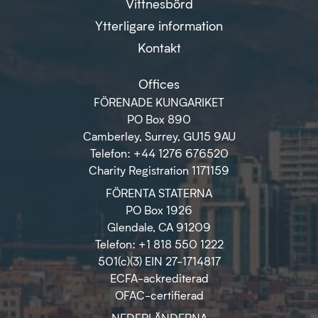
Vittnesbörd
Ytterligare information
Kontakt
Offices
FÖRENADE KUNGARIKET
PO Box 890
Camberley, Surrey, GU15 9AU
Telefon: +44 1276 676520
Charity Registration 1171159
FÖRENTA STATERNA
PO Box 1926
Glendale, CA 91209
Telefon: +1 818 550 1222
501(c)(3) EIN 27-1714817
ECFA-ackrediterad
OFAC-certifierad
NEDERLÄNDERNA