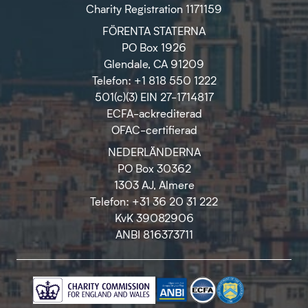
Charity Registration 1171159
FÖRENTA STATERNA
PO Box 1926
Glendale, CA 91209
Telefon: +1 818 550 1222
501(c)(3) EIN 27-1714817
ECFA-ackrediterad
OFAC-certifierad
NEDERLÄNDERNA
PO Box 30362
1303 AJ, Almere
Telefon: +31 36 20 31 222
KvK 39082906
ANBI 816373711