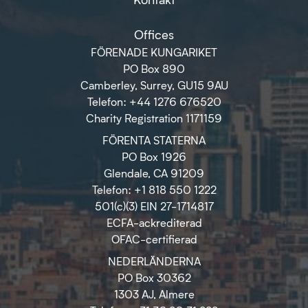
Offices
FÖRENADE KUNGARIKET
PO Box 890
Camberley, Surrey, GU15 9AU
Telefon: +44 1276 676520
Charity Registration 1171159
FÖRENTA STATERNA
PO Box 1926
Glendale, CA 91209
Telefon: +1 818 550 1222
501(c)(3) EIN 27-1714817
ECFA-ackrediterad
OFAC-certifierad
NEDERLÄNDERNA
PO Box 30362
1303 AJ, Almere